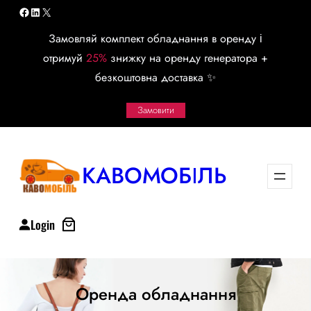
Перейти
Facebook
LinkedIn
X
к
Замовляй комплект обладнання в оренду і
содержимому
отримуй
25%
знижку на оренду генератора +
безкоштовна доставка ✨
Замовити
КАВОМОБІЛЬ
Login
Оренда обладнання