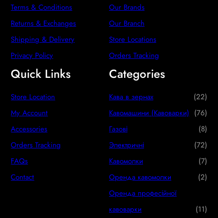
Terms & Conditions
Our Brands
Returns & Exchanges
Our Branch
Shipping & Delivery
Store Locations
Privacy Policy
Orders Tracking
Quick Links
Categories
2
Store Location
Кава в зернах
22
2
7
My Account
Кавомашини (Кавоварки)
76
p
6
8
Accessories
Газові
8
r
p
p
7
Orders Tracking
Электричні
72
o
r
r
2
7
FAQs
Кавомолки
7
d
o
o
p
p
2
Contact
Оренда кавомолки
2
u
d
d
r
r
p
Оренда професійної
c
u
u
o
o
r
1
кавоварки
11