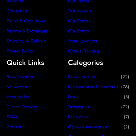
About Us
Our Teams
Contact Us
Testimonials
Terms & Conditions
Our Brands
Returns & Exchanges
Our Branch
Shipping & Delivery
Store Locations
Privacy Policy
Orders Tracking
Quick Links
Categories
2
Store Location
Кава в зернах
22
2
7
My Account
Кавомашини (Кавоварки)
76
p
6
8
Accessories
Газові
8
r
p
p
7
Orders Tracking
Электричні
72
o
r
r
2
7
FAQs
Кавомолки
7
d
o
o
p
p
2
Contact
Оренда кавомолки
2