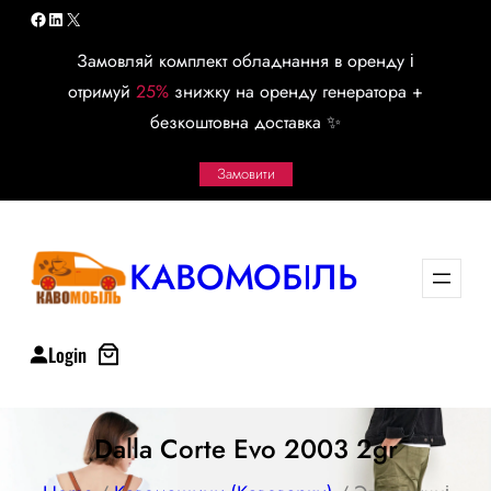
Перейти
Facebook
LinkedIn
X
к
Замовляй комплект обладнання в оренду і
содержимому
отримуй
25%
знижку на оренду генератора +
безкоштовна доставка ✨
Замовити
КАВОМОБІЛЬ
Login
Dalla Corte Evo 2003 2gr