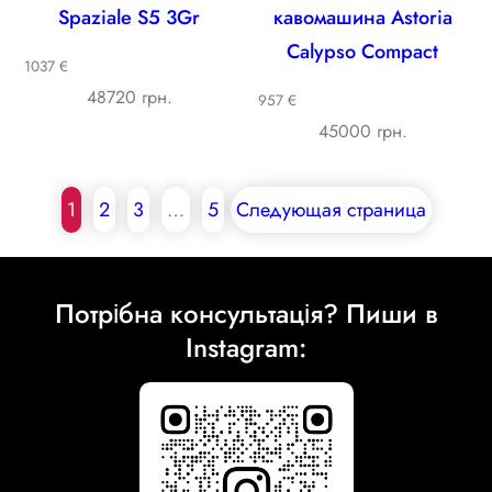
Spaziale S5 3Gr
кавомашина Astoria
Calypso Compact
1037 €
48720 грн.
957 €
45000 грн.
1
2
3
…
5
Следующая страница
Потрібна консультація? Пиши в
Instagram: