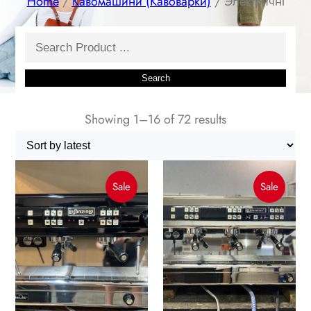
Home
/
Кавомашини (Кавоварки)
/ Электричні
Search
Search
Showing 1–16 of 72 results
Product
Produc
Sale
Sale
On
On
Sale
Sale