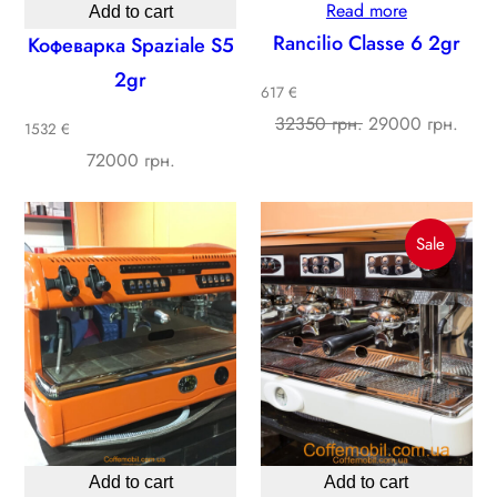
Read more
Add to cart
Rancilio Classe 6 2gr
Кофеварка Spaziale S5
2gr
617 €
Original
Curre
32350 грн.
29000 грн.
1532 €
price
price
72000 грн.
was:
is:
32350 ₴.
2900
Produc
Sale
On
Sale
Add to cart
Add to cart