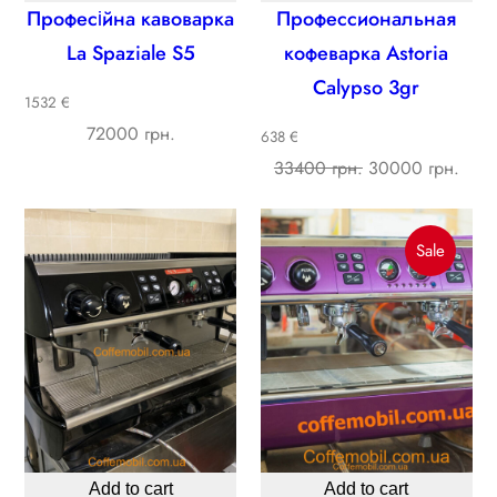
Професійна кавоварка
Профессиональная
La Spaziale S5
кофеварка Astoria
Calypso 3gr
1532 €
72000 грн.
638 €
Original
Curre
33400 грн.
30000 грн.
price
price
was:
is:
Produc
Sale
33400 ₴.
3000
On
Sale
Add to cart
Add to cart