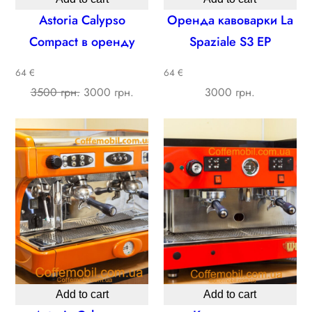
Astoria Calypso
Оренда кавоварки La
Compact в оренду
Spaziale S3 EP
64 €
64 €
Original
Current
3500 грн.
3000 грн.
3000 грн.
price
price
was:
is:
3500 ₴.
3000 ₴.
Add to cart
Add to cart