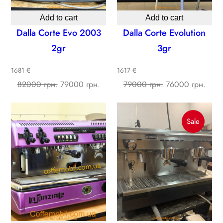
Add to cart
Add to cart
Dalla Corte Evo 2003
Dalla Corte Evolution
2gr
3gr
1681 €
1617 €
Original
Current
Original
Curre
82000 грн.
79000 грн.
79000 грн.
76000 грн.
price
price
price
price
was:
is:
was:
is:
Produc
Sale
82000 ₴.
79000 ₴.
79000 ₴.
7600
On
Sale