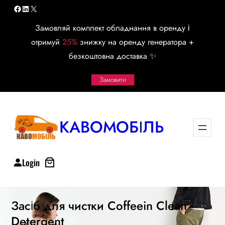
Перейти
Facebook
LinkedIn
X
к
Замовляй комплект обладнання в оренду і
содержимому
отримуй
25%
знижку на оренду генератора +
безкоштовна доставка ✨
Замовити
КАВОМОБІЛЬ
Login
Засіб для чистки Coffeein Clean
Detergent