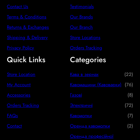
Contact Us
Testimonials
Terms & Conditions
Our Brands
Returns & Exchanges
Our Branch
Shipping & Delivery
Store Locations
Privacy Policy
Orders Tracking
Quick Links
Categories
2
Store Location
Кава в зернах
22
2
7
My Account
Кавомашини (Кавоварки)
76
p
6
8
Accessories
Газові
8
r
p
p
7
Orders Tracking
Электричні
72
o
r
r
2
7
FAQs
Кавомолки
7
d
o
o
p
p
2
Contact
Оренда кавомолки
2
u
d
d
r
r
p
Оренда професійної