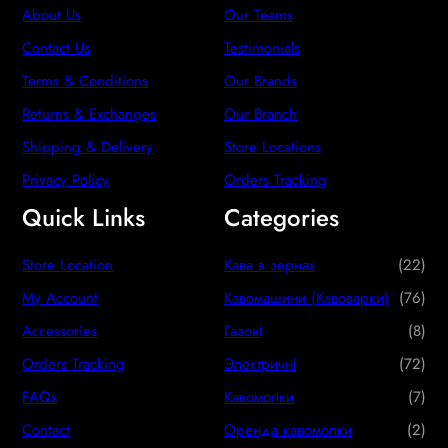
About Us
Our Teams
Contact Us
Testimonials
Terms & Conditions
Our Brands
Returns & Exchanges
Our Branch
Shipping & Delivery
Store Locations
Privacy Policy
Orders Tracking
Quick Links
Categories
2
Store Location
Кава в зернах
22
2
7
My Account
Кавомашини (Кавоварки)
76
p
6
8
Accessories
Газові
8
r
p
p
7
Orders Tracking
Электричні
72
o
r
r
2
7
FAQs
Кавомолки
7
d
o
o
p
p
2
Contact
Оренда кавомолки
2