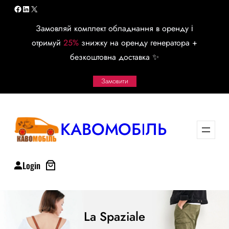
Перейти
Facebook
LinkedIn
X
к
Замовляй комплект обладнання в оренду і
содержимому
отримуй
25%
знижку на оренду генератора +
безкоштовна доставка ✨
Замовити
КАВОМОБІЛЬ
Login
La Spaziale