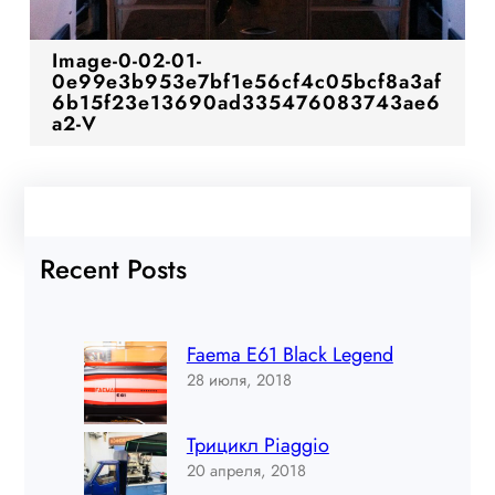
Image-0-02-01-
0e99e3b953e7bf1e56cf4c05bcf8a3af
6b15f23e13690ad335476083743ae6
a2-V
Recent Posts
Faema E61 Black Legend
28 июля, 2018
Трицикл Piaggio
20 апреля, 2018