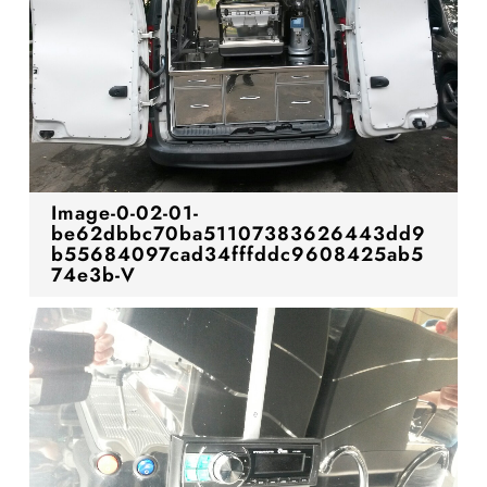
Image-0-02-01-
be62dbbc70ba51107383626443dd9
b55684097cad34fffddc9608425ab5
74e3b-V