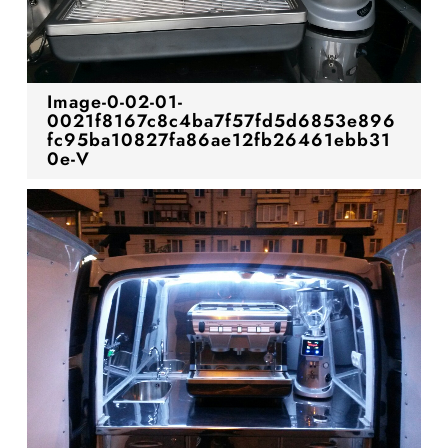
Image-0-02-01-
0021f8167c8c4ba7f57fd5d6853e896
fc95ba10827fa86ae12fb26461ebb31
0e-V