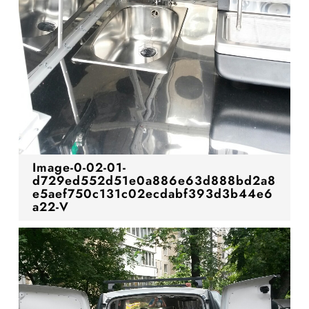
Image-0-02-01-
d729ed552d51e0a886e63d888bd2a8
e5aef750c131c02ecdabf393d3b44e6
a22-V