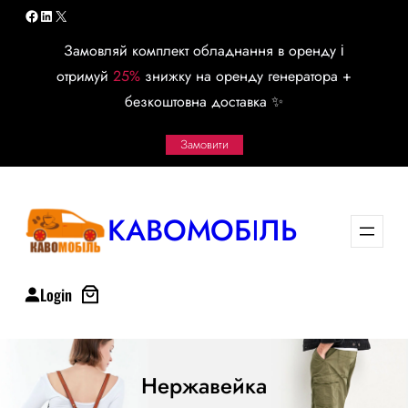
Перейти
Facebook
LinkedIn
X
к
Замовляй комплект обладнання в оренду і
содержимому
отримуй
25%
знижку на оренду генератора +
безкоштовна доставка ✨
Замовити
КАВОМОБІЛЬ
Login
Нержавейка