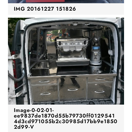
IMG 20161227 151826
Image-0-02-01-
ee9837de1870d55b79730ff0129541
4d3cd971055b2c30985d17bb9e1850
2d99-V