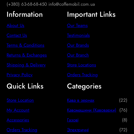
(+380) 63-68-68-450 info@coffemobil.com.ua
Information
Important Links
About Us
Our Teams
Contact Us
Testimonials
Terms & Conditions
Our Brands
Returns & Exchanges
Our Branch
Shipping & Delivery
Store Locations
Privacy Policy
Orders Tracking
Quick Links
Categories
2
Store Location
Кава в зернах
22
2
7
My Account
Кавомашини (Кавоварки)
76
p
6
8
Accessories
Газові
8
r
p
p
7
Orders Tracking
Электричні
72