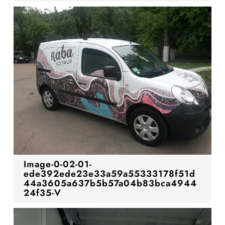
Image-0-02-01-
ede392ede23e33a59a55333178f51d
44a3605a637b5b57a04b83bca4944
24f35-V