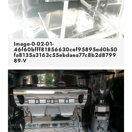
Image-0-02-01-
46f60bfff81856630cef95895ed0b50
fa8135a3163c55ebdaea77c8b2d8799
89-V