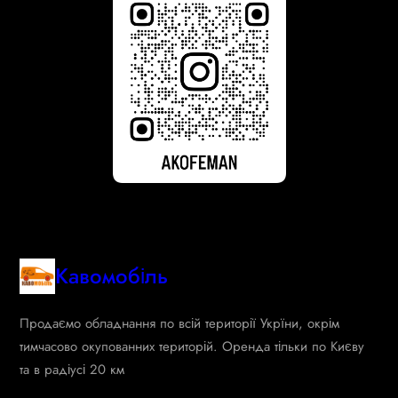
Кавомобіль
Продаємо обладнання по всій території Укрїни, окрім
тимчасово окупованних територій. Оренда тільки по Києву
та в радіусі 20 км