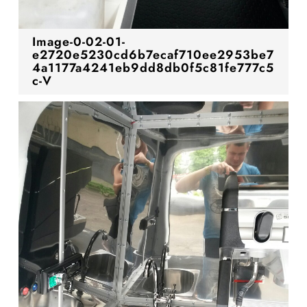
Image-0-02-01-
e2720e5230cd6b7ecaf710ee2953be7
4a1177a4241eb9dd8db0f5c81fe777c5
c-V