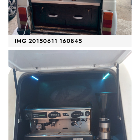
IMG 20150611 160845