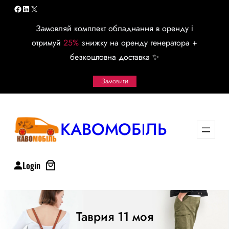
Перейти
Facebook
LinkedIn
X
к
Замовляй комплект обладнання в оренду і
содержимому
отримуй
25%
знижку на оренду генератора +
безкоштовна доставка ✨
Замовити
КАВОМОБІЛЬ
Login
Таврия 11 моя