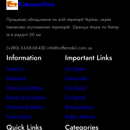
Кавомобіль
Продаємо обладнання по всій території Укрїни, окрім
тимчасово окупованних територій. Оренда тільки по Києву
та в радіусі 20 км
(+380) 63-68-68-450 info@coffemobil.com.ua
Information
Important Links
About Us
Our Teams
Contact Us
Testimonials
Terms & Conditions
Our Brands
Returns & Exchanges
Our Branch
Shipping & Delivery
Store Locations
Privacy Policy
Orders Tracking
Quick Links
Categories