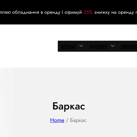
плект обладнання в оренду і отримуй
25%
знижку на оренду г
ОРЕНДА
МАГАЗИН
КОНТАК
Баркас
Home
/ Баркас