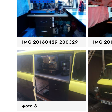
IMG 20160429 200329
IMG 20
фото 3