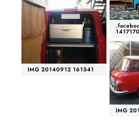
.facebo
141717
IMG 20140912 161541
IMG 20