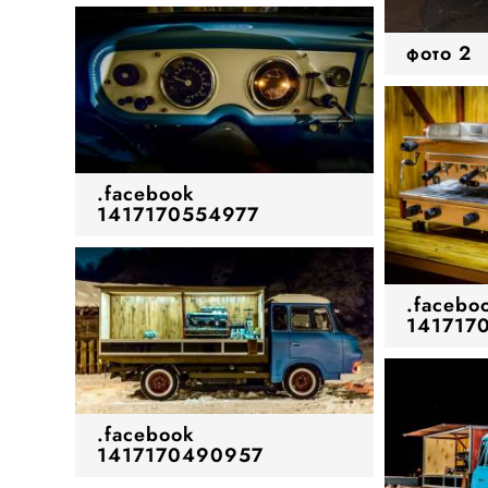
фото 2
.facebook
1417170554977
.facebo
141717
.facebook
1417170490957