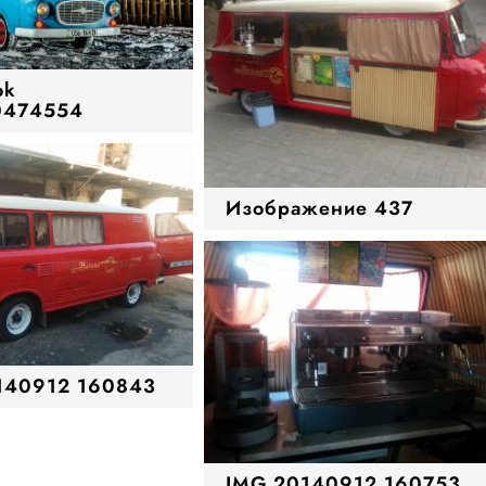
ok
0474554
Изображение 437
140912 160843
IMG 20140912 160753