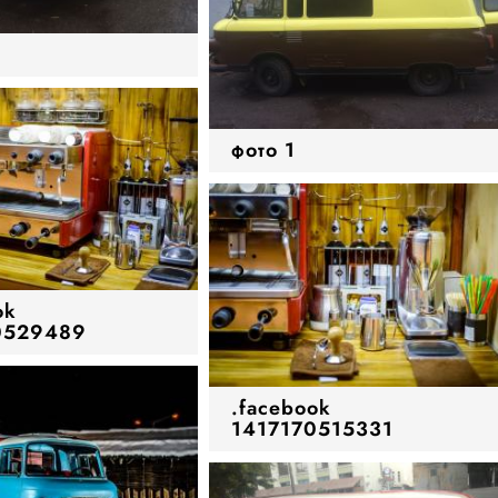
фото 1
ok
0529489
.facebook
1417170515331