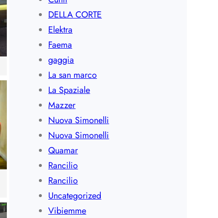
DELLA CORTE
Elektra
Faema
gaggia
La san marco
La Spaziale
Mazzer
Nuova Simonelli
Nuova Simonelli
Quamar
Rancilio
Rancilio
Uncategorized
Vibiemme