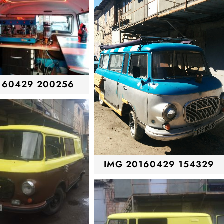
160429 200256
IMG 20160429 154329