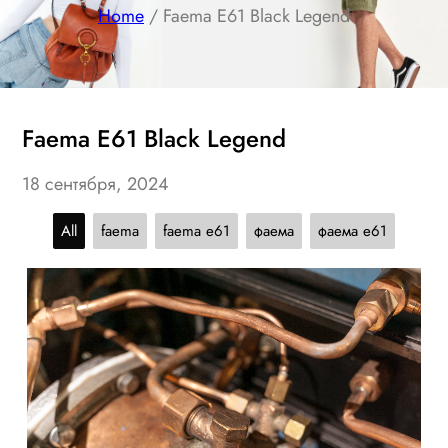
Home
/ Faema E61 Black Legend
Faema E61 Black Legend
18 сентября, 2024
All
faema
faema e61
фаема
фаема е61