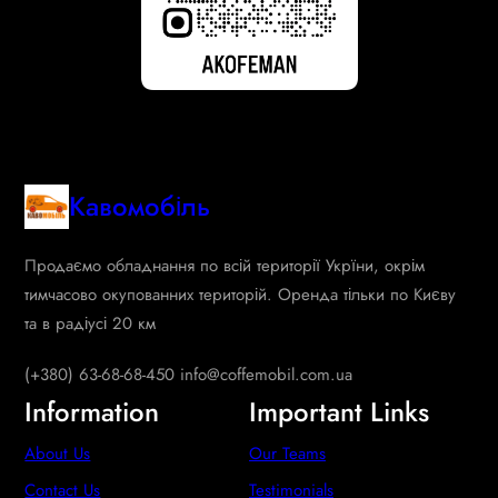
Кавомобіль
Продаємо обладнання по всій території Укрїни, окрім
тимчасово окупованних територій. Оренда тільки по Києву
та в радіусі 20 км
(+380) 63-68-68-450 info@coffemobil.com.ua
Information
Important Links
About Us
Our Teams
Contact Us
Testimonials