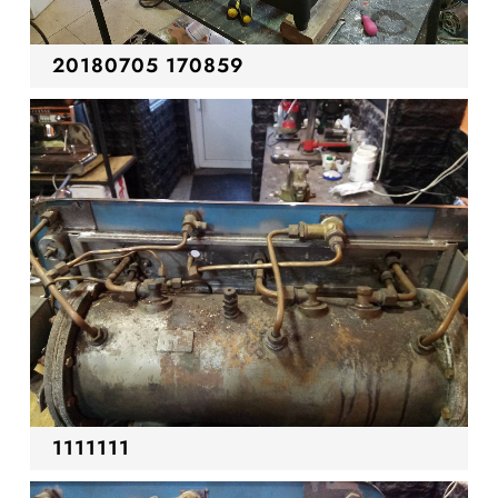
20180705 170859
1111111