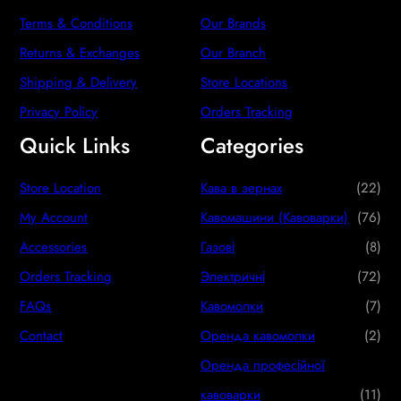
Terms & Conditions
Our Brands
Returns & Exchanges
Our Branch
Shipping & Delivery
Store Locations
Privacy Policy
Orders Tracking
Quick Links
Categories
2
Store Location
Кава в зернах
22
2
7
My Account
Кавомашини (Кавоварки)
76
p
6
8
Accessories
Газові
8
r
p
p
7
Orders Tracking
Электричні
72
o
r
r
2
7
FAQs
Кавомолки
7
d
o
o
p
p
2
Contact
Оренда кавомолки
2
u
d
d
r
r
p
Оренда професійної
c
u
u
o
o
r
1
кавоварки
11