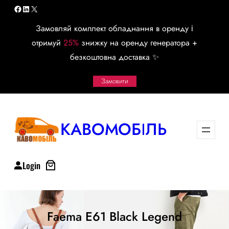
Перейти
Facebook
LinkedIn
X
к
Замовляй комплект обладнання в оренду і
содержимому
отримуй
25%
знижку на оренду генератора +
безкоштовна доставка ✨
Замовити
КАВОМОБІЛЬ
Login
Faema E61 Black Legend