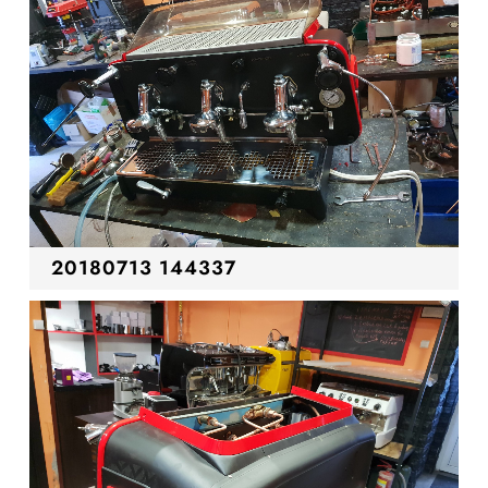
20180713 144337