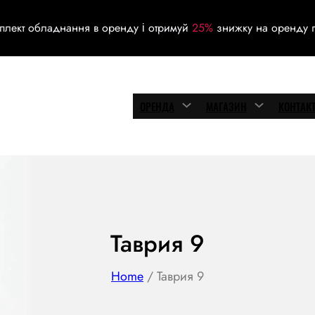
плект обладнання в оренду і отримуй
25%
знижку на оренду г
ОРЕНДА
МАГАЗИН
КОНТАК
Таврия 9
Home
/ Таврия 9