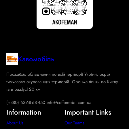
Кавомобіль
Продаємо обладнання по всій території Укрїни, окрім
тимчасово окупованних територій. Оренда тільки по Києву
та в радіусі 20 км
(+380) 63-68-68-450 info@coffemobil.com.ua
Information
Important Links
About Us
Our Teams