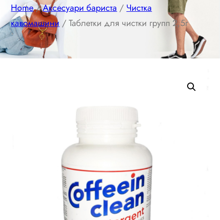
Home
/
Аксесуари бариста
/
Чистка
кавомашини
/ Таблетки для чистки групп 2,5г