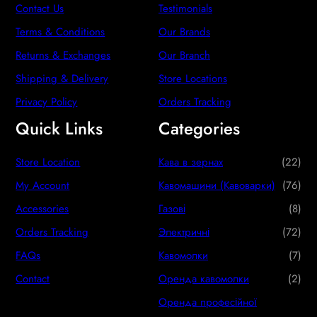
Contact Us
Testimonials
Terms & Conditions
Our Brands
Returns & Exchanges
Our Branch
Shipping & Delivery
Store Locations
Privacy Policy
Orders Tracking
Quick Links
Categories
2
Store Location
Кава в зернах
22
2
7
My Account
Кавомашини (Кавоварки)
76
p
6
8
Accessories
Газові
8
r
p
p
7
Orders Tracking
Электричні
72
o
r
r
2
7
FAQs
Кавомолки
7
d
o
o
p
p
2
Contact
Оренда кавомолки
2
u
d
d
r
r
p
Оренда професійної