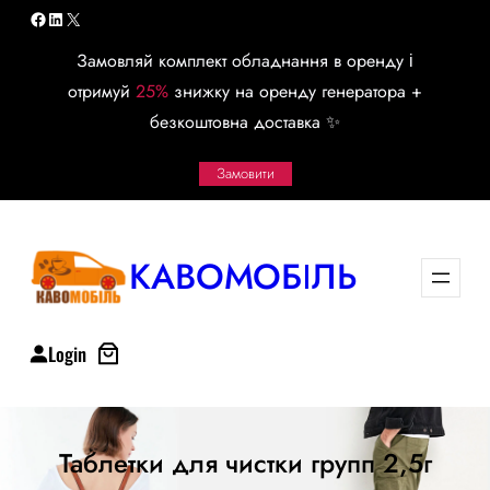
Перейти
Facebook
LinkedIn
X
к
Замовляй комплект обладнання в оренду і
содержимому
отримуй
25%
знижку на оренду генератора +
безкоштовна доставка ✨
Замовити
КАВОМОБІЛЬ
Login
Таблетки для чистки групп 2,5г