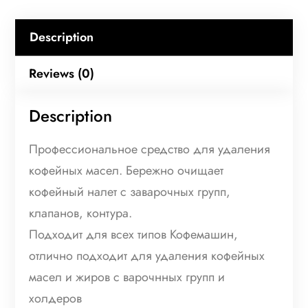
д
л
Description
я
Reviews (0)
ч
и
Description
с
т
Профессиональное средство для удаления
к
кофейных масел. Бережно очищает
и
кофейный налет с заварочных групп,
г
клапанов, контура.
р
Подходит для всех типов Кофемашин,
у
отлично подходит для удаления кофейных
п
масел и жиров с варочнных групп и
п
холдеров