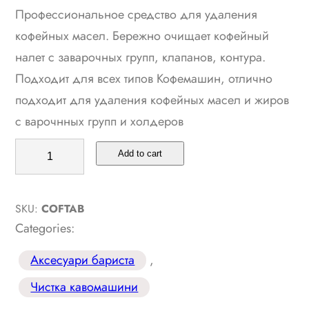
Профессиональное средство для удаления
кофейных масел. Бережно очищает кофейный
налет с заварочных групп, клапанов, контура.
Подходит для всех типов Кофемашин, отлично
подходит для удаления кофейных масел и жиров
с варочнных групп и холдеров
Т
Add to cart
а
б
SKU:
COFTAB
л
Categories:
е
т
Аксесуари бариста
, 
к
Чистка кавомашини
и