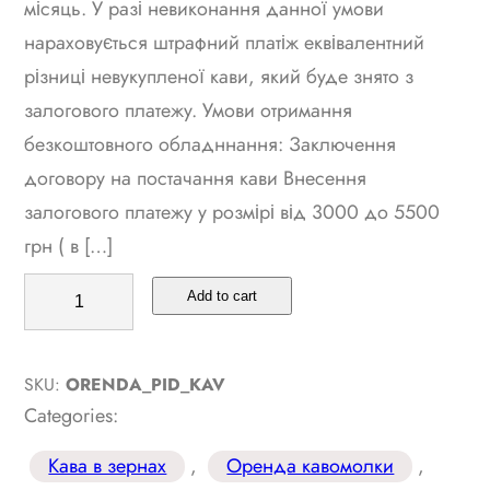
місяць. У разі невиконання данної умови
нараховується штрафний платіж еквівалентний
різниці невукупленої кави, який буде знято з
залогового платежу. Умови отримання
безкоштовного обладннання: Заключення
договору на постачання кави Внесення
залогового платежу у розмірі від 3000 до 5500
грн ( в […]
Б
Add to cart
е
з
SKU:
ORENDA_PID_KAV
к
Categories:
о
ш
Кава в зернах
, 
Оренда кавомолки
, 