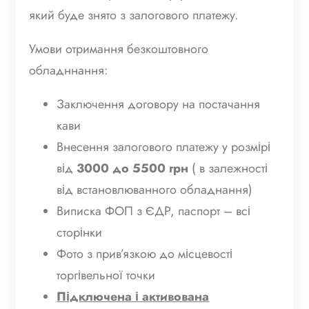
д
який буде знято з залогового платежу.
н
Умови отримання безкоштовного
а
обладннання:
н
н
Заключення договору на постачання
я
кави
q
Внесення залогового платежу у розмірі
u
від
3000 до 5500 грн
( в залежності
a
від встановлюванного обладнання)
n
Виписка ФОП з ЄДР, паспорт – всі
t
сторінки
i
Фото з прив’язкою до місцевості
t
торгівельної точки
y
Підключена і активована