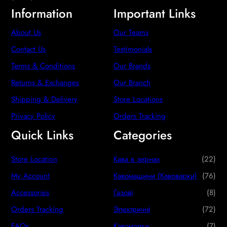
Information
Important Links
About Us
Our Teams
Contact Us
Testimonials
Terms & Conditions
Our Brands
Returns & Exchanges
Our Branch
Shipping & Delivery
Store Locations
Privacy Policy
Orders Tracking
Quick Links
Categories
2
Store Location
Кава в зернах
22
2
7
My Account
Кавомашини (Кавоварки)
76
p
6
8
Accessories
Газові
8
r
p
p
7
Orders Tracking
Электричні
72
o
r
r
2
7
FAQs
Кавомолки
7