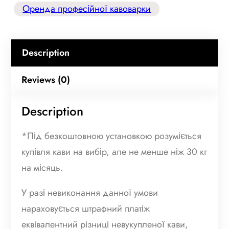
т
Оренда професійної кавоварки
о
в
н
Description
а
Reviews (0)
о
р
Description
е
н
*Під безкоштовною установкою розуміється
д
купівля кави на вибір, але не менше ніж 30 кг
а
на місяць.
о
б
У разі невиконання данної умови
л
нараховується штрафний платіж
а
еквівалентний різниці невукупленої кави,