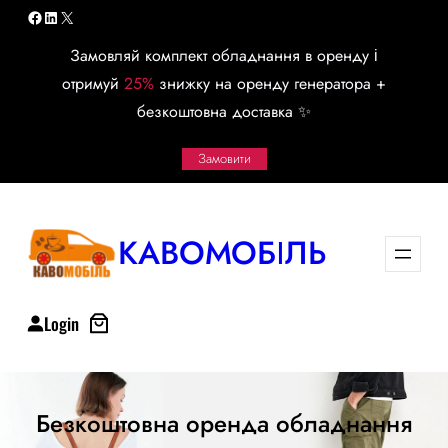
Перейти
Facebook
LinkedIn
X
к
Замовляй комплект обладнання в оренду і
содержимому
отримуй
25%
знижку на оренду генератора +
безкоштовна доставка ✨
Замовити
КАВОМОБІЛЬ
Login
Безкоштовна оренда обладнання