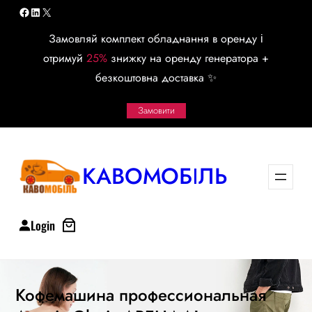
Перейти
Facebook
LinkedIn
X
к
Замовляй комплект обладнання в оренду і
содержимому
отримуй
25%
знижку на оренду генератора +
безкоштовна доставка ✨
Замовити
КАВОМОБІЛЬ
Login
Кофемашина профессиональная