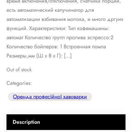
время включения/отключения, счетчики порций,
есть автоматический капучинатор для
автоматизации взбивания молока, и много дргуих
функций. Характеристики: Тип кофемашины:
автомат Количество групп пролива эспрессо:2
Количество бойлеров: 1 Встроенная помпа
Размеры,мм (Ш х В х Г): […]
Out of stock
Categories:
Оренда професійної кавоварки
Description