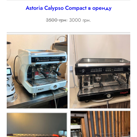
Astoria Calypso Compact в оренду
Original
Current
3500 грн.
3000 грн.
price
price
was:
is:
3500 ₴.
3000 ₴.