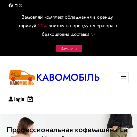
Перейти
Facebook
LinkedIn
X
к
Замовляй комплект обладнання в оренду і
содержимому
отримуй
25%
знижку на оренду генератора +
безкоштовна доставка ✨
Замовити
КАВОМОБІЛЬ
Login
Профессиональная кофемашина La