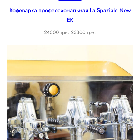
Кофеварка профессиональная La Spaziale New
EK
Original
Current
24000 грн.
23800 грн.
price
price
was:
is:
24000 ₴.
23800 ₴.