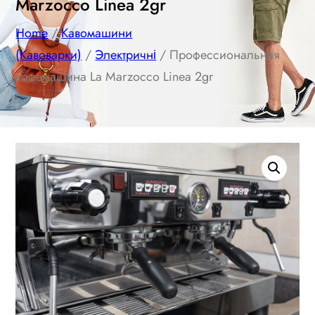
Marzocco Linea 2gr
Home
/
Кавомашини
(Кавоварки)
/
Электричні
/ Профессиональная
кофемашина La Marzocco Linea 2gr