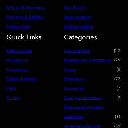
Returns & Exchanges
Our Branch
Shipping & Delivery
Store Locations
Privacy Policy
Orders Tracking
Quick Links
Categories
2
Store Location
Кава в зернах
22
2
7
My Account
Кавомашини (Кавоварки)
76
p
6
8
Accessories
Газові
8
r
p
p
7
Orders Tracking
Электричні
72
o
r
r
2
7
FAQs
Кавомолки
7
d
o
o
p
p
2
Contact
Оренда кавомолки
2
u
d
d
r
r
p
Оренда професійної
c
u
u
o
o
r
1
кавоварки
11
t
c
c
d
d
o
1
3
Аксесуари бариста
36