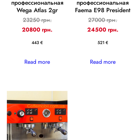
профессиональная
профессиональная
Wega Atlas 2gr
Faema E98 President
Original
Original
23250 грн.
27000 грн.
price
Current
price
Current
20800 грн.
24500 грн.
was:
price
was:
price
443 €
521 €
23250 ₴.
is:
27000 ₴
is:
20800 ₴.
24500 ₴
Read more
Read more