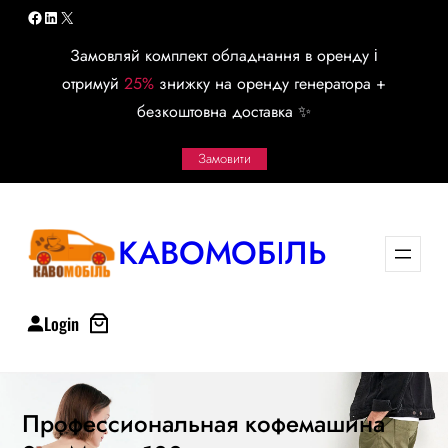
Перейти
Facebook
LinkedIn
X
к
Замовляй комплект обладнання в оренду і
содержимому
отримуй
25%
знижку на оренду генератора +
безкоштовна доставка ✨
Замовити
КАВОМОБІЛЬ
Login
Профессиональная кофемашина