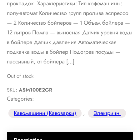
прокладок. Характеристики: Тип кофемашины:
n
n
полу-автомат Количество групп пролива эспрессо
— 2 Количество бойлеров — 1 Объем бойлера —
a
t
12 литров Помпа — выносная Датчик уровня воды
l
p
в бойлере Датчик давления Автоматическая
p
r
подкачка воды в бойлер Подогрев посуды —
пассивный, от бойлера […]
r
i
Out of stock
i
c
SKU:
ASM100E2GR
c
e
Categories:
e
i
Кавомашини (Кавоварки)
, 
Электричні
w
s
a
: