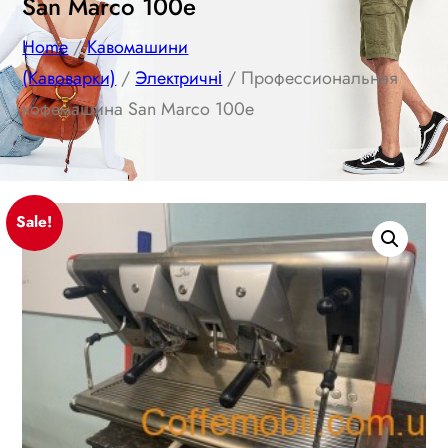
San Marco 100e
Home
/
Кавомашини
(Кавоварки)
/
Электричні
/ Профессиональная
кофемашина San Marco 100e
Sale!