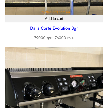
Add to cart
Dalla Corte Evolution 3gr
Original
Current
79000 грн.
76000 грн.
price
price
was:
is:
79000 ₴.
76000 ₴.