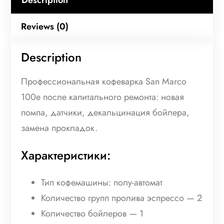
Description
s
2
:
0
Reviews (0)
2
0
Description
1
0
Профессиональная кофеварка San Marco
7
0
100e после капитального ремонта: новая
7
помпа, датчики, декальцинация бойлера,
замена прокладок.
5
₴
.
Характеристики:
₴
Тип кофемашины: полу-автомат
.
Количество групп пролива эспрессо — 2
Количество бойлеров — 1