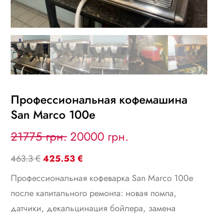
Профессиональная кофемашина
San Marco 100e
O
C
21775 грн.
20000 грн.
r
u
463.3 €
425.53 €
i
r
Профессиональная кофеварка San Marco 100e
после капитального ремонта: новая помпа,
g
r
датчики, декальцинация бойлера, замена
i
e