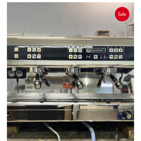
Produc
Sale
On
Sale