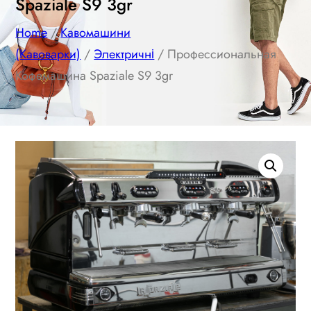
Spaziale S9 3gr
Home
/
Кавомашини
(Кавоварки)
/
Электричні
/ Профессиональная
Кофемашина Spaziale S9 3gr