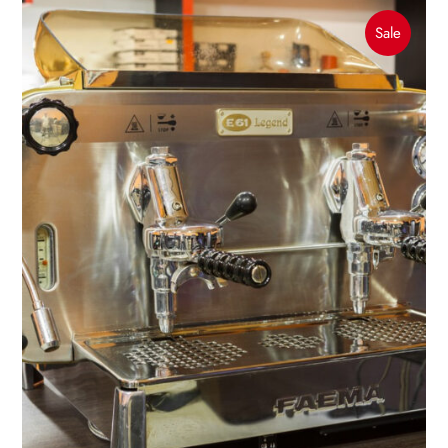
Produc
Sale
On
Sale