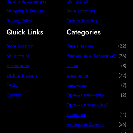
Returns & Exchanges
Our Branch
Shipping & Delivery
Store Locations
Privacy Policy
Orders Tracking
Quick Links
Categories
2
Store Location
Кава в зернах
22
2
7
My Account
Кавомашини (Кавоварки)
76
p
6
8
Accessories
Газові
8
r
p
p
7
Orders Tracking
Электричні
72
o
r
r
2
7
FAQs
Кавомолки
7
d
o
o
p
p
2
Contact
Оренда кавомолки
2
u
d
d
r
r
p
Оренда професійної
c
u
u
o
o
r
1
кавоварки
11
t
c
c
d
d
o
1
3
Аксесуари бариста
36