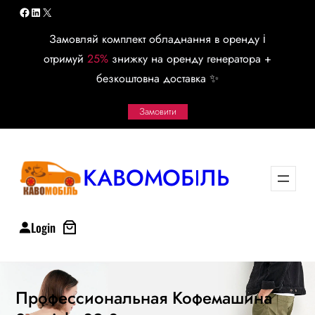
Перейти
Facebook
LinkedIn
X
к
Замовляй комплект обладнання в оренду і
содержимому
отримуй
25%
знижку на оренду генератора +
безкоштовна доставка ✨
Замовити
КАВОМОБІЛЬ
Login
Профессиональная Кофемашина