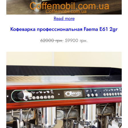
Read more
Кофеварка профессиональная Faema E61 2gr
Original
Current
62000 грн.
59900 грн.
price
price
was:
is:
62000 ₴.
59900 ₴.