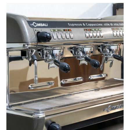
was:
is:
65000 ₴.
60000 ₴.