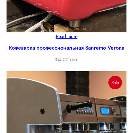
Read more
Кофеварка профессиональная Sanremo Verona
34500 грн.
Produc
Sale
On
Sale