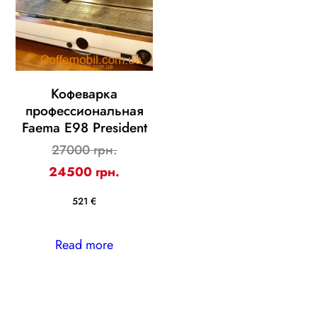
Кофеварка
профессиональная
Faema E98 President
Original
27000 грн.
price
Current
24500 грн.
was:
price
521 €
27000 ₴.
is:
24500 ₴.
Read more