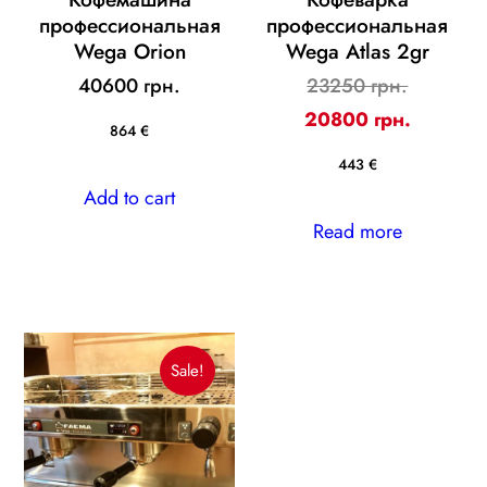
профессиональная
профессиональная
Wega Orion
Wega Atlas 2gr
Original
40600 грн.
23250 грн.
price
Current
20800 грн.
864 €
was:
price
443 €
23250 ₴
is:
Add to cart
20800 ₴
Read more
Sale!