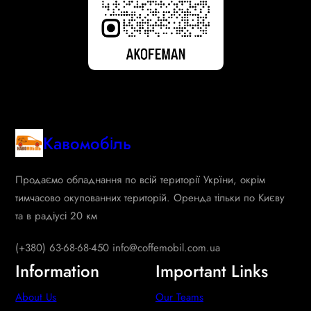
Кавомобіль
Продаємо обладнання по всій території Укрїни, окрім
тимчасово окупованних територій. Оренда тільки по Києву
та в радіусі 20 км
(+380) 63-68-68-450 info@coffemobil.com.ua
Information
Important Links
About Us
Our Teams