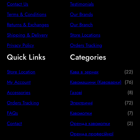
Contact Us
Testimonials
Terms & Conditions
Our Brands
Returns & Exchanges
Our Branch
Shipping & Delivery
Store Locations
Privacy Policy
Orders Tracking
Quick Links
Categories
2
Store Location
Кава в зернах
22
2
7
My Account
Кавомашини (Кавоварки)
76
p
6
8
Accessories
Газові
8
r
p
p
7
Orders Tracking
Электричні
72
o
r
r
2
7
FAQs
Кавомолки
7
d
o
o
p
p
2
Contact
Оренда кавомолки
2
u
d
d
r
r
p
Оренда професійної