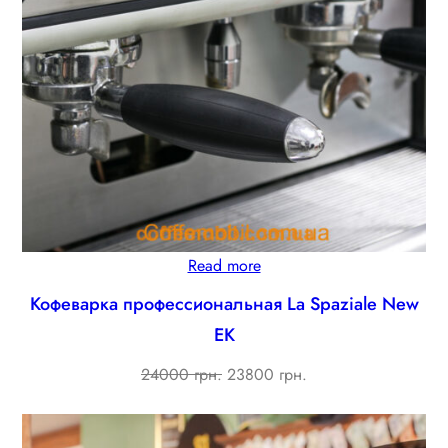
Read more
Кофеварка профессиональная La Spaziale New
EK
Original
Current
24000 грн.
23800 грн.
price
price
was:
is: