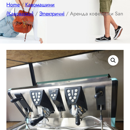
Home
/
Кавомашини
(Кавоварки)
/
Электричні
/ Аренда кофеварки San
Marco 100e