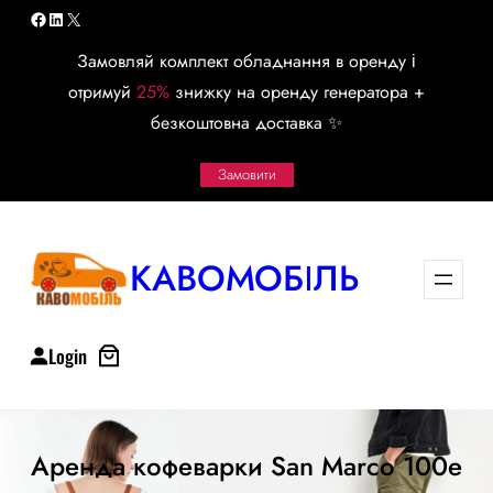
Перейти
Facebook
LinkedIn
X
к
Замовляй комплект обладнання в оренду і
содержимому
отримуй
25%
знижку на оренду генератора +
безкоштовна доставка ✨
Замовити
КАВОМОБІЛЬ
Login
Аренда кофеварки San Marco 100e