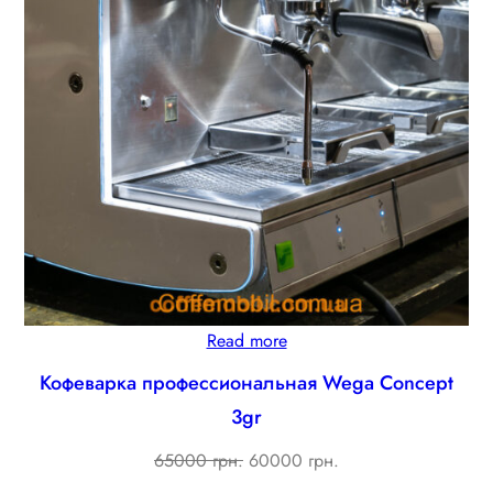
Read more
Кофеварка профессиональная Wega Concept
3gr
Original
Current
65000 грн.
60000 грн.
price
price