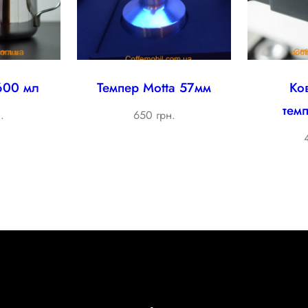
600 мл
Темпер Motta 57мм
Ко
тем
.
650 грн.