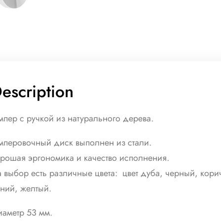
t
i
t
y
escription
мпер с ручкой из натурального дерева.
мперовочный диск выполнен из стали.
рошая эргономика и качество исполнения.
 выбор есть различные цвета: цвет дуба, черный, кор
ний, желтый.
аметр 53 мм.