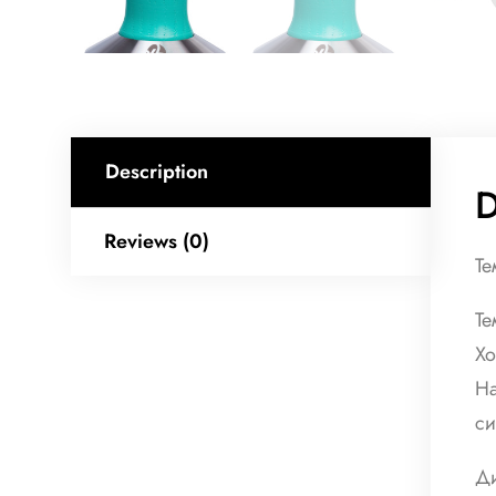
Description
D
Reviews (0)
Те
Те
Хо
На
си
Ди