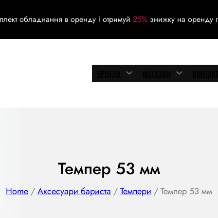
плект обладнання в оренду і отримуй
25%
знижку на оренду г
ОРЕНДА
МАГАЗИН
КОНТАК
Темпер 53 мм
Home
/
Аксесуари бариста
/
Темпери
/ Темпер 53 мм