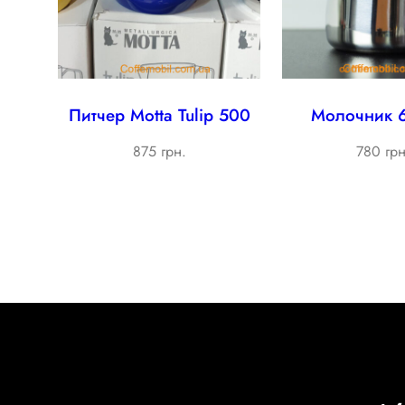
Питчер Мotta Tulip 500
Молочник 
875 грн.
780 грн