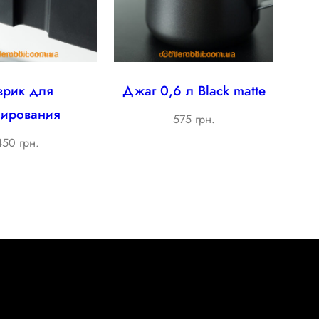
врик для
Джаг 0,6 л Black matte
пирования
575 грн.
450 грн.