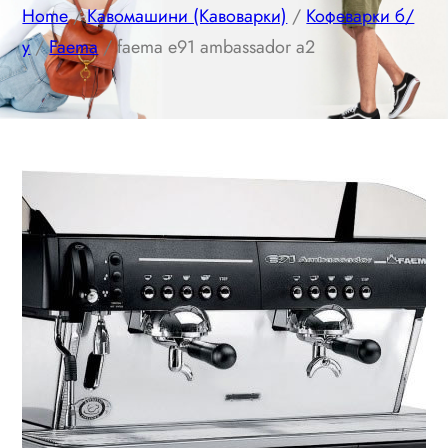
Home
/
Кавомашини (Кавоварки)
/
Кофеварки б/
у
/
Faema
/ faema e91 ambassador a2