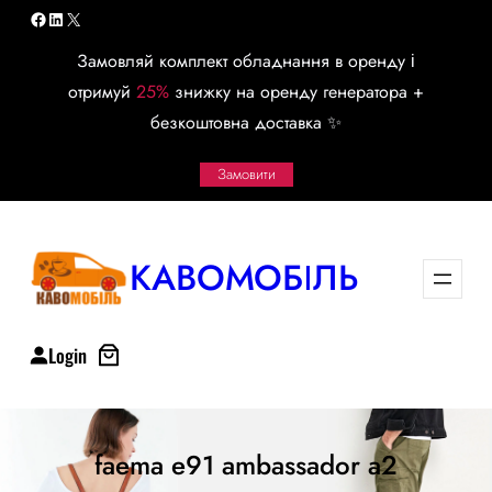
Перейти
Facebook
LinkedIn
X
к
Замовляй комплект обладнання в оренду і
содержимому
отримуй
25%
знижку на оренду генератора +
безкоштовна доставка ✨
Замовити
КАВОМОБІЛЬ
Login
faema e91 ambassador a2