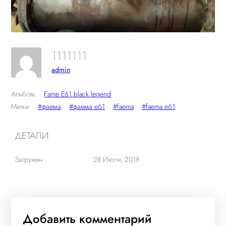
1111111
admin
Альбом:
Fame E61 black legend
Метки:
#фаема
#фаема е61
#faema
#faema e61
ДЕТАЛИ
Загружен
28 Июля, 2018
Добавить комментарий