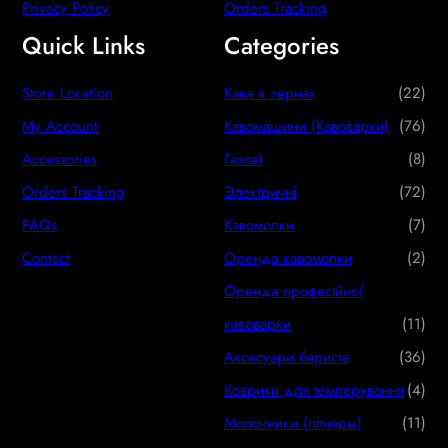
Privacy Policy
Orders Tracking
Quick Links
Categories
2
Store Location
Кава в зернах
22
2
7
My Account
Кавомашини (Кавоварки)
76
p
6
8
Accessories
Газові
8
r
p
p
7
Orders Tracking
Электричні
72
o
r
r
2
7
FAQs
Кавомолки
7
d
o
o
p
p
2
Contact
Оренда кавомолки
2
u
d
d
r
r
p
Оренда професійної
c
u
u
o
o
r
1
кавоварки
11
t
c
c
d
d
o
1
3
Аксесуари бариста
36
s
t
t
u
u
d
p
6
4
Коврики для темперування
4
s
s
c
c
u
r
p
p
1
Молочники (пітчеры)
11