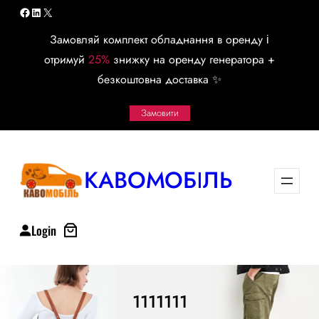
Перейти
Facebook
LinkedIn
X
к
Замовляй комплект обладнання в оренду і
содержимому
отримуй
25%
знижку на оренду генератора +
безкоштовна доставка ✨
Замовити
КАВОМОБІЛЬ
Login
1111111