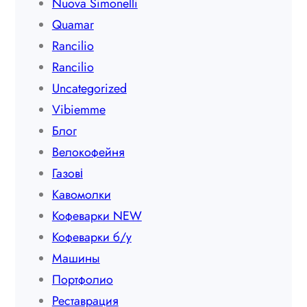
Nuova Simonelli
Quamar
Rancilio
Rancilio
Uncategorized
Vibiemme
Блог
Велокофейня
Газові
Кавомолки
Кофеварки NEW
Кофеварки б/у
Машины
Портфолио
Реставрация