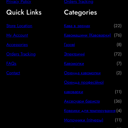
Privacy Policy
Orders Tracking
Quick Links
Categories
2
Store Location
Кава в зернах
22
2
7
My Account
Кавомашини (Кавоварки)
76
p
6
8
Accessories
Газові
8
r
p
p
7
Orders Tracking
Электричні
72
o
r
r
2
7
FAQs
Кавомолки
7
d
o
o
p
p
2
Contact
Оренда кавомолки
2
u
d
d
r
r
p
Оренда професійної
c
u
u
o
o
r
1
кавоварки
11
t
c
c
d
d
o
1
3
Аксесуари бариста
36
s
t
t
u
u
d
p
6
4
Коврики для темперування
4
s
s
c
c
u
r
p
p
1
Молочники (пітчеры)
11