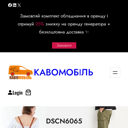
Перейти
Facebook
LinkedIn
X
к
Замовляй комплект обладнання в оренду і
содержимому
отримуй
25%
знижку на оренду генератора +
безкоштовна доставка ✨
Замовити
КАВОМОБІЛЬ
Login
DSCN6065