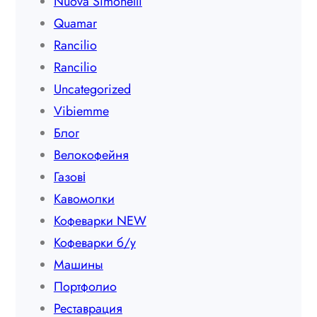
Nuova Simonelli
Quamar
Rancilio
Rancilio
Uncategorized
Vibiemme
Блог
Велокофейня
Газові
Кавомолки
Кофеварки NEW
Кофеварки б/у
Машины
Портфолио
Реставрация