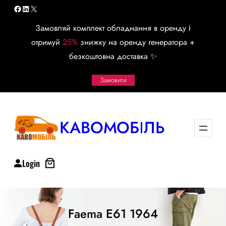
Перейти
Facebook
LinkedIn
X
к
Замовляй комплект обладнання в оренду і
содержимому
отримуй
25%
знижку на оренду генератора +
безкоштовна доставка ✨
Замовити
КАВОМОБІЛЬ
Login
Faema E61 1964