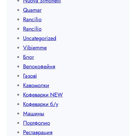
Nuova Simonelli
Quamar
Rancilio
Rancilio
Uncategorized
Vibiemme
Блог
Велокофейня
Газові
Кавомолки
Кофеварки NEW
Кофеварки б/у
Машины
Портфолио
Реставрация