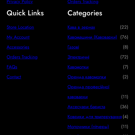
Privacy Policy
Orders Tracking
Quick Links
Categories
2
Store Location
Кава в зернах
22
2
7
My Account
Кавомашини (Кавоварки)
76
p
6
8
Accessories
Газові
8
r
p
p
7
Orders Tracking
Электричні
72
o
r
r
2
7
FAQs
Кавомолки
7
d
o
o
p
p
2
Contact
Оренда кавомолки
2
u
d
d
r
r
p
Оренда професійної
c
u
u
o
o
r
1
кавоварки
11
t
c
c
d
d
o
1
3
Аксесуари бариста
36
s
t
t
u
u
d
p
6
4
Коврики для темперування
4
s
s
c
c
u
r
p
p
1
Молочники (пітчеры)
11