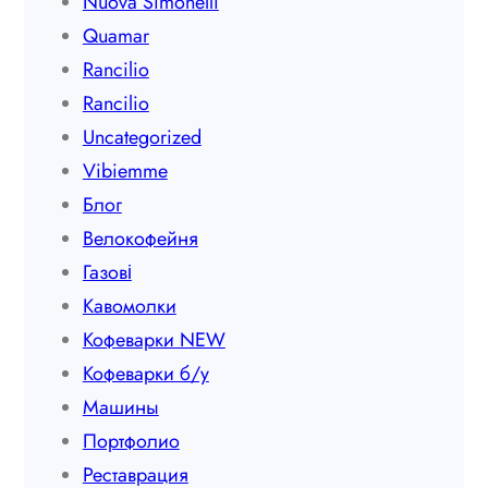
Nuova Simonelli
Quamar
Rancilio
Rancilio
Uncategorized
Vibiemme
Блог
Велокофейня
Газові
Кавомолки
Кофеварки NEW
Кофеварки б/у
Машины
Портфолио
Реставрация