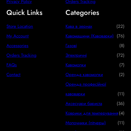
Privacy Policy
Orders Tracking
Quick Links
Categories
2
Store Location
Кава в зернах
22
2
7
My Account
Кавомашини (Кавоварки)
76
p
6
8
Accessories
Газові
8
r
p
p
7
Orders Tracking
Электричні
72
o
r
r
2
7
FAQs
Кавомолки
7
d
o
o
p
p
2
Contact
Оренда кавомолки
2
u
d
d
r
r
p
Оренда професійної
c
u
u
o
o
r
1
кавоварки
11
t
c
c
d
d
o
1
3
Аксесуари бариста
36
s
t
t
u
u
d
p
6
4
Коврики для темперування
4
s
s
c
c
u
r
p
p
1
Молочники (пітчеры)
11