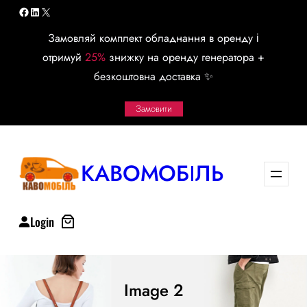
Перейти
Facebook
LinkedIn
X
к
Замовляй комплект обладнання в оренду і
содержимому
отримуй
25%
знижку на оренду генератора +
безкоштовна доставка ✨
Замовити
КАВОМОБІЛЬ
Login
Image 2