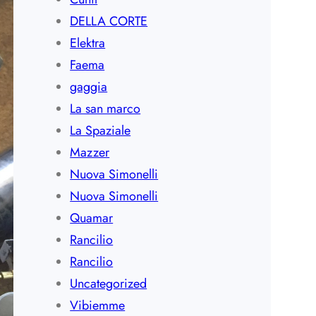
DELLA CORTE
Elektra
Faema
gaggia
La san marco
La Spaziale
Mazzer
Nuova Simonelli
Nuova Simonelli
Quamar
Rancilio
Rancilio
Uncategorized
Vibiemme