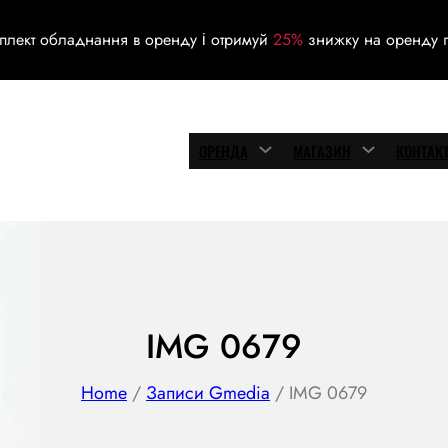
плект обладнання в оренду і отримуй
25%
знижку на оренду г
ОРЕНДА
МАГАЗИН
КОНТАК
IMG 0679
Home
/
Записи Gmedia
/ IMG 0679