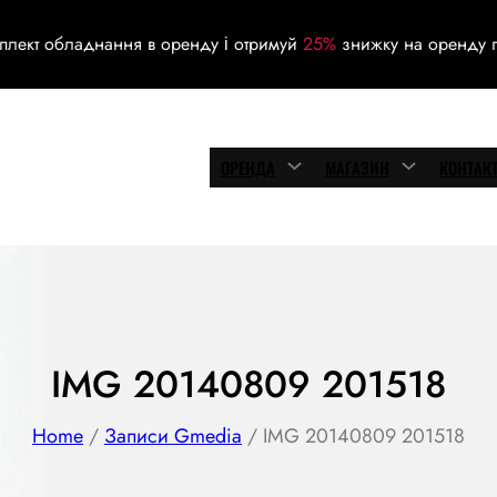
плект обладнання в оренду і отримуй
25%
знижку на оренду г
ОРЕНДА
МАГАЗИН
КОНТАК
IMG 20140809 201518
Home
/
Записи Gmedia
/ IMG 20140809 201518