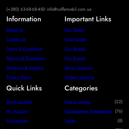
(+380) 63-68-68-450 info@coffemobil.com.ua
Information
Important Links
About Us
Our Teams
Contact Us
Testimonials
Terms & Conditions
Our Brands
Returns & Exchanges
Our Branch
Shipping & Delivery
Store Locations
Privacy Policy
Orders Tracking
Quick Links
Categories
2
Store Location
Кава в зернах
22
2
7
My Account
Кавомашини (Кавоварки)
76
p
6
8
Accessories
Газові
8