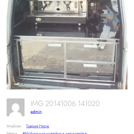
IMG 20141006 141020
admin
Альбом:
Таврия Нерж
Метки:
#Мобильная кофейня в нержавейке