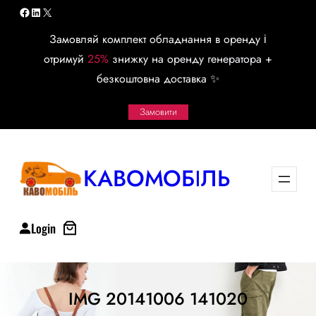
Перейти
Facebook
LinkedIn
X
к
Замовляй комплект обладнання в оренду і
содержимому
отримуй
25%
знижку на оренду генератора +
безкоштовна доставка ✨
Замовити
КАВОМОБІЛЬ
Login
IMG 20141006 141020