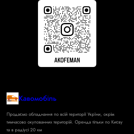
Кавомобіль
Продаємо обладнання по всій території Укрїни, окрім
тимчасово окупованних територій. Оренда тільки по Києву
та в радіусі 20 км