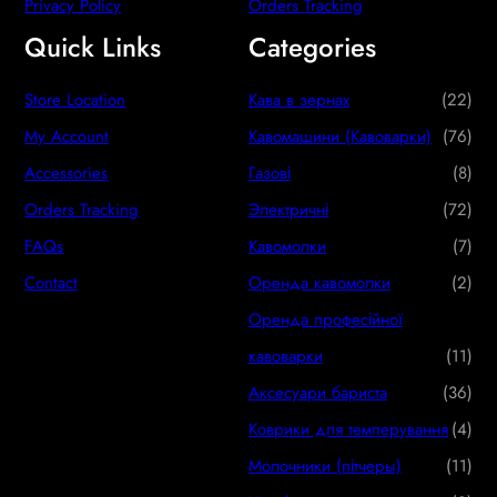
Privacy Policy
Orders Tracking
Quick Links
Categories
2
Store Location
Кава в зернах
22
2
7
My Account
Кавомашини (Кавоварки)
76
p
6
8
Accessories
Газові
8
r
p
p
7
Orders Tracking
Электричні
72
o
r
r
2
7
FAQs
Кавомолки
7
d
o
o
p
p
2
Contact
Оренда кавомолки
2
u
d
d
r
r
p
Оренда професійної
c
u
u
o
o
r
1
кавоварки
11
t
c
c
d
d
o
1
3
Аксесуари бариста
36
s
t
t
u
u
d
p
6
4
Коврики для темперування
4
s
s
c
c
u
r
p
p
1
Молочники (пітчеры)
11