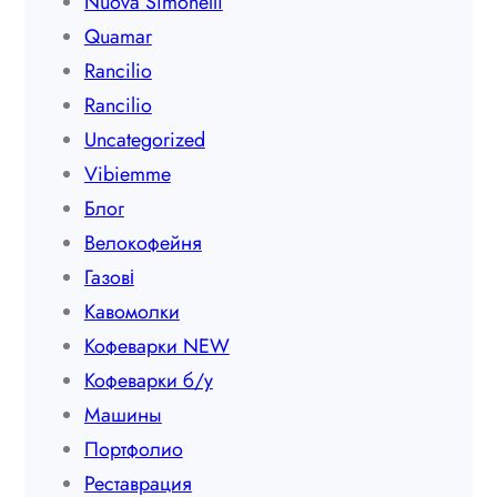
Nuova Simonelli
Quamar
Rancilio
Rancilio
Uncategorized
Vibiemme
Блог
Велокофейня
Газові
Кавомолки
Кофеварки NEW
Кофеварки б/у
Машины
Портфолио
Реставрация