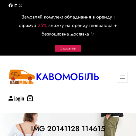
Перейти
Facebook
LinkedIn
X
к
Замовляй комплект обладнання в оренду і
содержимому
отримуй
25%
знижку на оренду генератора +
безкоштовна доставка ✨
Замовити
КАВОМОБІЛЬ
Login
IMG 20141128 114615