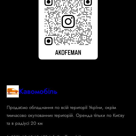
Кавомобіль
Продаємо обладнання по всій території Укрїни, окрім
тимчасово окупованних територій. Оренда тільки по Києву
та в радіусі 20 км