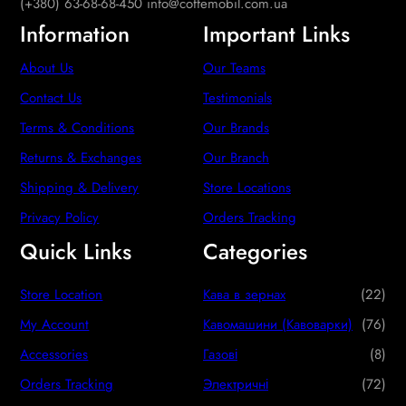
(+380) 63-68-68-450 info@coffemobil.com.ua
Information
Important Links
About Us
Our Teams
Contact Us
Testimonials
Terms & Conditions
Our Brands
Returns & Exchanges
Our Branch
Shipping & Delivery
Store Locations
Privacy Policy
Orders Tracking
Quick Links
Categories
2
Store Location
Кава в зернах
22
2
7
My Account
Кавомашини (Кавоварки)
76
p
6
8
Accessories
Газові
8
r
p
p
7
Orders Tracking
Электричні
72