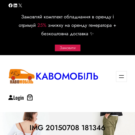
Перейти
Facebook
LinkedIn
X
к
Замовляй комплект обладнання в оренду і
содержимому
отримуй
25%
знижку на оренду генератора +
безкоштовна доставка ✨
Замовити
КАВОМОБІЛЬ
Login
IMG 20150708 181346