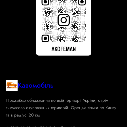
Кавомобіль
Продаємо обладнання по всій території Укрїни, окрім
тимчасово окупованних територій. Оренда тільки по Києву
та в радіусі 20 км