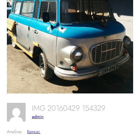
IMG 20160429 154329
admin
Альбом:
Баркас