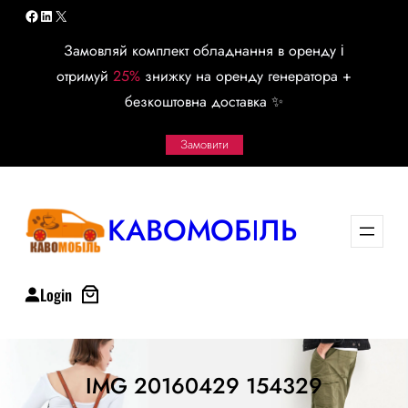
Перейти
Facebook
LinkedIn
X
к
Замовляй комплект обладнання в оренду і
содержимому
отримуй
25%
знижку на оренду генератора +
безкоштовна доставка ✨
Замовити
КАВОМОБІЛЬ
Login
IMG 20160429 154329