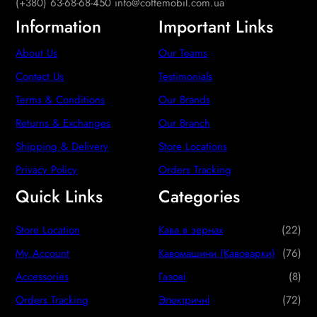
(+380) 63-68-68-450 info@coffemobil.com.ua
Information
Important Links
About Us
Our Teams
Contact Us
Testimonials
Terms & Conditions
Our Brands
Returns & Exchanges
Our Branch
Shipping & Delivery
Store Locations
Privacy Policy
Orders Tracking
Quick Links
Categories
2
Store Location
Кава в зернах
22
2
7
My Account
Кавомашини (Кавоварки)
76
p
6
8
Accessories
Газові
8
r
p
p
7
Orders Tracking
Электричні
72