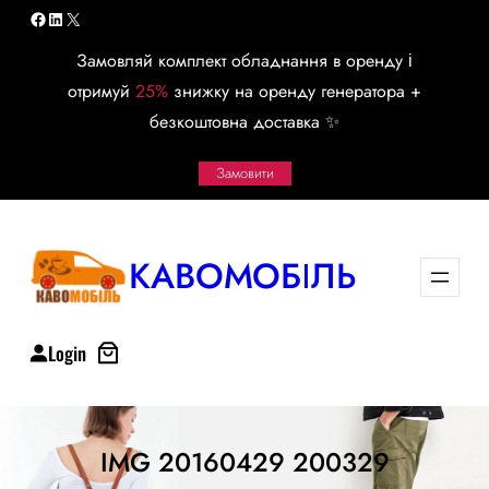
Перейти
Facebook
LinkedIn
X
к
Замовляй комплект обладнання в оренду і
содержимому
отримуй
25%
знижку на оренду генератора +
безкоштовна доставка ✨
Замовити
КАВОМОБІЛЬ
Login
IMG 20160429 200329