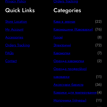
Privacy Policy
Orders Tracking
Quick Links
Categories
2
Store Location
Кава в зернах
22
2
7
My Account
Кавомашини (Кавоварки)
76
p
6
8
Accessories
Газові
8
r
p
p
7
Orders Tracking
Электричні
72
o
r
r
2
7
FAQs
Кавомолки
7
d
o
o
p
p
2
Contact
Оренда кавомолки
2
u
d
d
r
r
p
Оренда професійної
c
u
u
o
o
r
1
кавоварки
11
t
c
c
d
d
o
1
3
Аксесуари бариста
36
s
t
t
u
u
d
p
6
4
Коврики для темперування
4
s
s
c
c
u
r
p
p
1
Молочники (пітчеры)
11