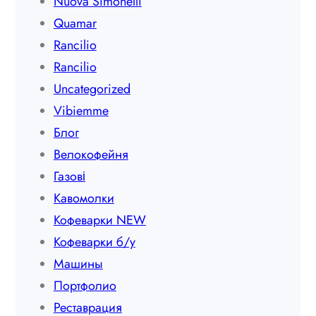
Nuova Simonelli
Quamar
Rancilio
Rancilio
Uncategorized
Vibiemme
Блог
Велокофейня
Газові
Кавомолки
Кофеварки NEW
Кофеварки б/у
Машины
Портфолио
Реставрация