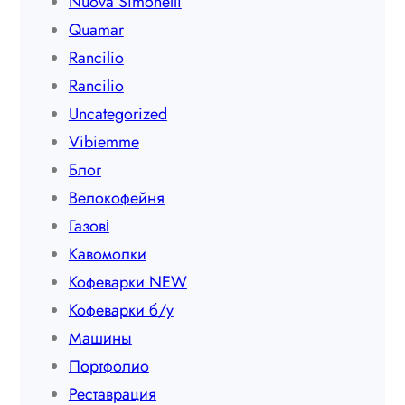
Nuova Simonelli
Quamar
Rancilio
Rancilio
Uncategorized
Vibiemme
Блог
Велокофейня
Газові
Кавомолки
Кофеварки NEW
Кофеварки б/у
Машины
Портфолио
Реставрация