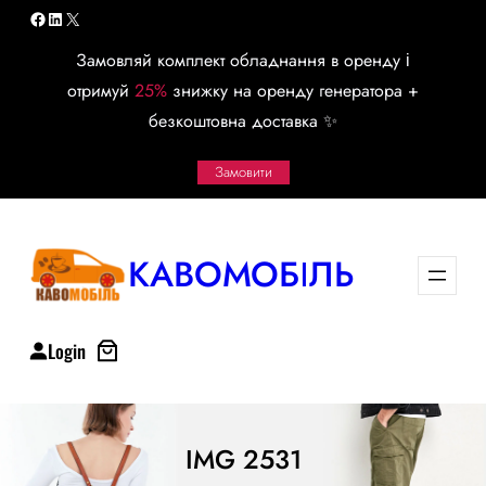
Перейти
Facebook
LinkedIn
X
к
Замовляй комплект обладнання в оренду і
содержимому
отримуй
25%
знижку на оренду генератора +
безкоштовна доставка ✨
Замовити
КАВОМОБІЛЬ
Login
IMG 2531