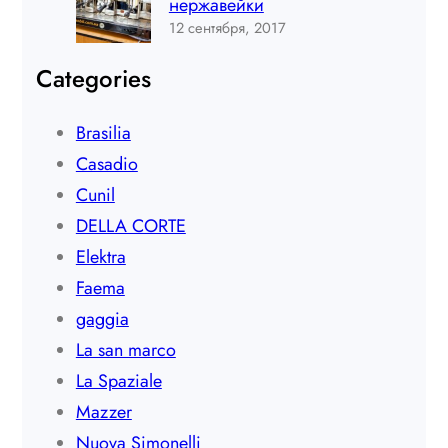
нержавейки
12 сентября, 2017
Categories
Brasilia
Casadio
Cunil
DELLA CORTE
Elektra
Faema
gaggia
La san marco
La Spaziale
Mazzer
Nuova Simonelli