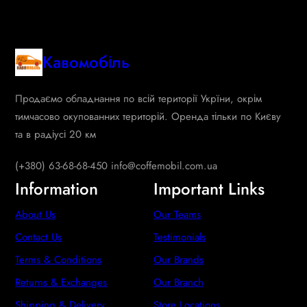
Кавомобіль
Продаємо обладнання по всій території Укрїни, окрім
тимчасово окупованних територій. Оренда тільки по Києву
та в радіусі 20 км
(+380) 63-68-68-450 info@coffemobil.com.ua
Information
Important Links
About Us
Our Teams
Contact Us
Testimonials
Terms & Conditions
Our Brands
Returns & Exchanges
Our Branch
Shipping & Delivery
Store Locations