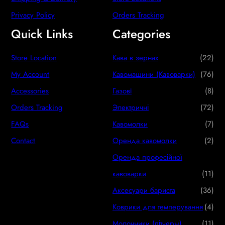
Privacy Policy
Orders Tracking
Quick Links
Categories
2
Store Location
Кава в зернах
22
2
7
My Account
Кавомашини (Кавоварки)
76
p
6
8
Accessories
Газові
8
r
p
p
7
Orders Tracking
Электричні
72
o
r
r
2
7
FAQs
Кавомолки
7
d
o
o
p
p
2
Contact
Оренда кавомолки
2
u
d
d
r
r
p
Оренда професійної
c
u
u
o
o
r
1
кавоварки
11
t
c
c
d
d
o
1
3
Аксесуари бариста
36
s
t
t
u
u
d
p
6
4
Коврики для темперування
4
s
s
c
c
u
r
p
p
1
Молочники (пітчеры)
11