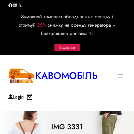
Перейти
Facebook
LinkedIn
X
к
Замовляй комплект обладнання в оренду і
содержимому
отримуй
25%
знижку на оренду генератора +
безкоштовна доставка ✨
Замовити
КАВОМОБІЛЬ
Login
IMG 3331