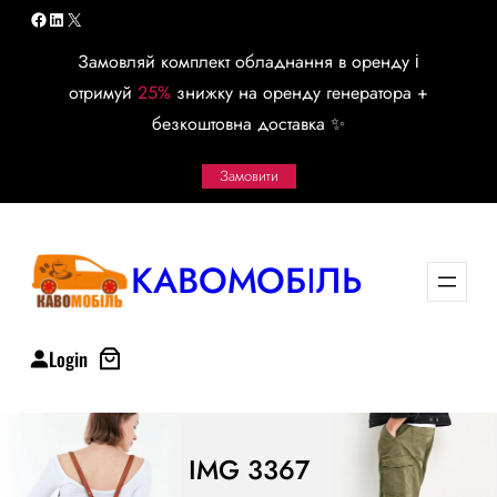
Перейти
Facebook
LinkedIn
X
к
Замовляй комплект обладнання в оренду і
содержимому
отримуй
25%
знижку на оренду генератора +
безкоштовна доставка ✨
Замовити
КАВОМОБІЛЬ
Login
IMG 3367