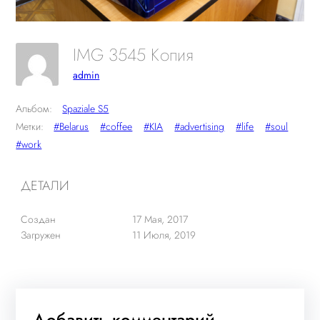
IMG 3545 Копия
admin
Альбом:
Spaziale S5
Метки:
#Belarus
#coffee
#KIA
#advertising
#life
#soul
#work
ДЕТАЛИ
Создан
17 Мая, 2017
Загружен
11 Июля, 2019
Добавить комментарий