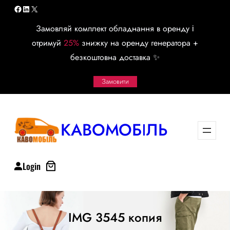
Перейти
Facebook
LinkedIn
X
к
Замовляй комплект обладнання в оренду і
содержимому
отримуй
25%
знижку на оренду генератора +
безкоштовна доставка ✨
Замовити
КАВОМОБІЛЬ
Login
IMG 3545 копия