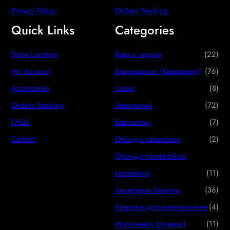
Privacy Policy
Orders Tracking
Quick Links
Categories
2
Store Location
Кава в зернах
22
2
7
My Account
Кавомашини (Кавоварки)
76
p
6
8
Accessories
Газові
8
r
p
p
7
Orders Tracking
Электричні
72
o
r
r
2
7
FAQs
Кавомолки
7
d
o
o
p
p
2
Contact
Оренда кавомолки
2
u
d
d
r
r
p
Оренда професійної
c
u
u
o
o
r
1
кавоварки
11
t
c
c
d
d
o
1
3
Аксесуари бариста
36
s
t
t
u
u
d
p
6
4
Коврики для темперування
4
s
s
c
c
u
r
p
p
1
Молочники (пітчеры)
11