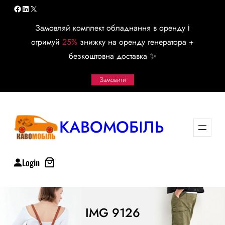
Перейти
Facebook
LinkedIn
X
к
Замовляй комплект обладнання в оренду і
содержимому
отримуй
25%
знижку на оренду генератора +
безкоштовна доставка ✨
Замовити
КАВОМОБІЛЬ
Login
IMG 9126