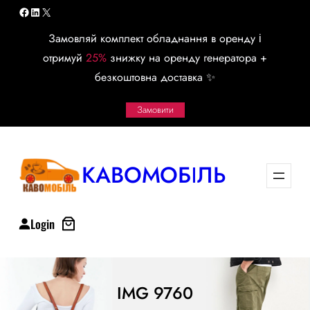
Перейти
Facebook
LinkedIn
X
к
Замовляй комплект обладнання в оренду і
содержимому
отримуй
25%
знижку на оренду генератора +
безкоштовна доставка ✨
Замовити
КАВОМОБІЛЬ
Login
IMG 9760