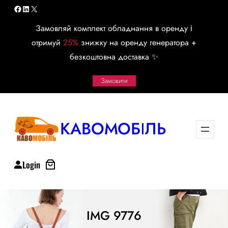
Перейти
Facebook
LinkedIn
X
к
Замовляй комплект обладнання в оренду і
содержимому
отримуй
25%
знижку на оренду генератора +
безкоштовна доставка ✨
Замовити
КАВОМОБІЛЬ
Login
IMG 9776