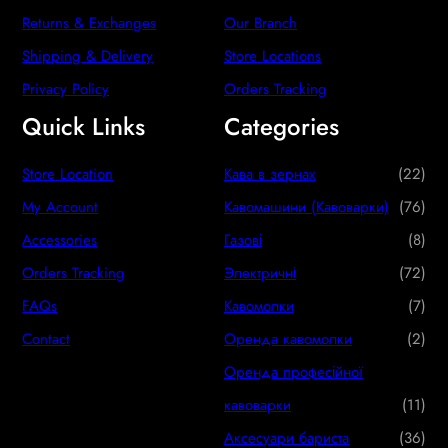
Returns & Exchanges
Our Branch
Shipping & Delivery
Store Locations
Privacy Policy
Orders Tracking
Quick Links
Categories
2
Store Location
Кава в зернах
22
2
7
My Account
Кавомашини (Кавоварки)
76
p
6
8
Accessories
Газові
8
r
p
p
7
Orders Tracking
Электричні
72
o
r
r
2
7
FAQs
Кавомолки
7
d
o
o
p
p
2
Contact
Оренда кавомолки
2
u
d
d
r
r
p
Оренда професійної
c
u
u
o
o
r
1
кавоварки
11
t
c
c
d
d
o
1
3
Аксесуари бариста
36