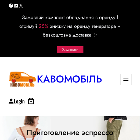
Перейти
Facebook
LinkedIn
X
к
Замовляй комплект обладнання в оренду і
содержимому
отримуй
25%
знижку на оренду генератора +
безкоштовна доставка ✨
Замовити
КАВОМОБІЛЬ
Login
Приготовление эспрессо