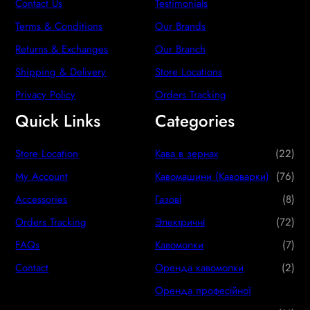
Contact Us
Testimonials
Terms & Conditions
Our Brands
Returns & Exchanges
Our Branch
Shipping & Delivery
Store Locations
Privacy Policy
Orders Tracking
Quick Links
Categories
2
Store Location
Кава в зернах
22
2
7
My Account
Кавомашини (Кавоварки)
76
p
6
8
Accessories
Газові
8
r
p
p
7
Orders Tracking
Электричні
72
o
r
r
2
7
FAQs
Кавомолки
7
d
o
o
p
p
2
Contact
Оренда кавомолки
2
u
d
d
r
r
p
Оренда професійної