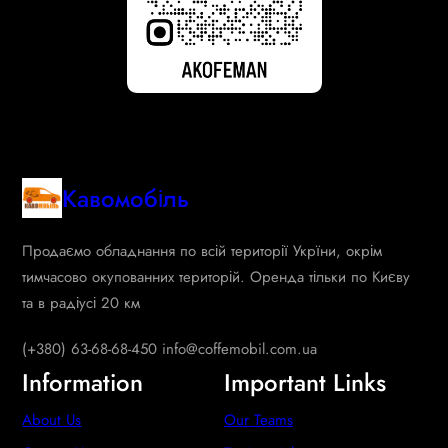
Кавомобіль
Продаємо обладнання по всій території Укрїни, окрім
тимчасово окупованних територій. Оренда тільки по Києву
та в радіусі 20 км
(+380) 63-68-68-450 info@coffemobil.com.ua
Information
Important Links
About Us
Our Teams