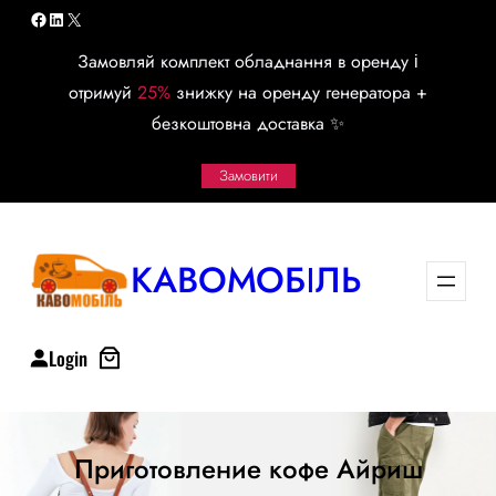
Перейти
Facebook
LinkedIn
X
к
Замовляй комплект обладнання в оренду і
содержимому
отримуй
25%
знижку на оренду генератора +
безкоштовна доставка ✨
Замовити
КАВОМОБІЛЬ
Login
Приготовление кофе Айриш