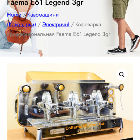
Faema E61 Legend 3gr
Home
/
Кавомашини
(Кавоварки)
/
Электричні
/ Кофеварка
профессиональная Faema E61 Legend 3gr