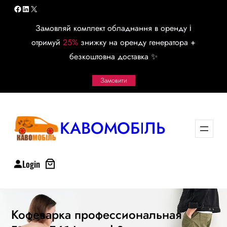
Перейти
Facebook
LinkedIn
X
к
Замовляй комплект обладнання в оренду і
содержимому
отримуй
25%
знижку на оренду генератора +
безкоштовна доставка ✨
Замовити
КАВОМОБІЛЬ
Login
Кофеварка профессиональная