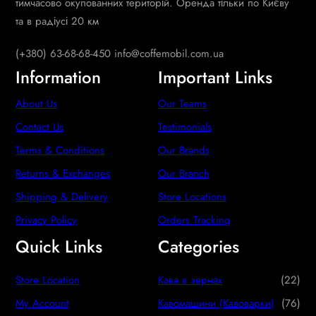
тимчасово окупованних територій. Оренда тільки по Києву
та в радіусі 20 км
(+380) 63-68-68-450 info@coffemobil.com.ua
Information
Important Links
About Us
Our Teams
Contact Us
Testimonials
Terms & Conditions
Our Brands
Returns & Exchanges
Our Branch
Shipping & Delivery
Store Locations
Privacy Policy
Orders Tracking
Quick Links
Categories
2
Store Location
Кава в зернах
22
2
7
My Account
Кавомашини (Кавоварки)
76