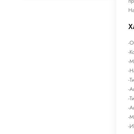
пр
На
Х
-О
-К
-М
-Н
-Т
-А
-Т
-А
-М
-И