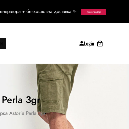
енератора + безкоштовна доставка ✨
Замовити
Login
ТИ
Perla 3gr
а Astoria Perla 3gr