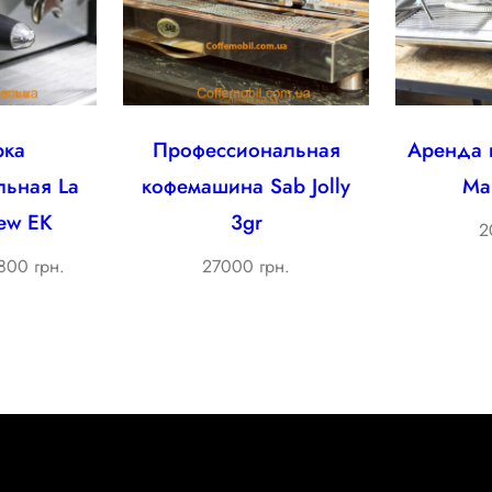
рка
Профессиональная
Аренда 
льная La
кофемашина Sab Jolly
Ma
ew EK
3gr
2
ginal
Current
800 грн.
27000 грн.
ce
price
s:
is:
000 ₴.
23800 ₴.