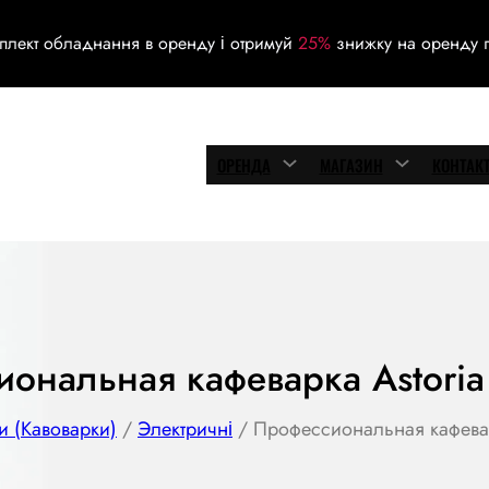
плект обладнання в оренду і отримуй
25%
знижку на оренду г
ОРЕНДА
МАГАЗИН
КОНТАК
ональная кафеварка Astoria 
 (Кавоварки)
/
Электричні
/ Профессиональная кафеварк