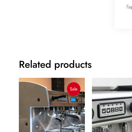
Га
Related products
Product
Sale
On
Sale