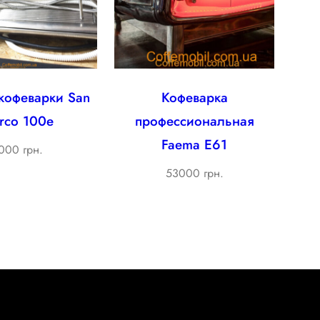
кофеварки San
Кофеварка
rco 100e
профессиональная
Faema E61
000 грн.
53000 грн.