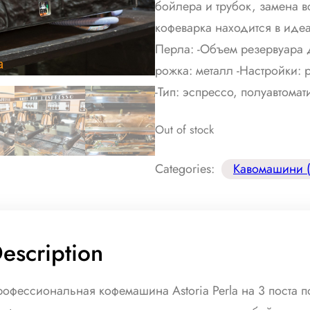
бойлера и трубок, замена 
кофеварка находится в иде
Перла: -Объем резервуара д
рожка: металл -Настройки:
-Тип: эспрессо, полуавтомат
Out of stock
Categories:
Кавомашини (
escription
офессиональная кофемашина Astoria Perla на 3 поста 