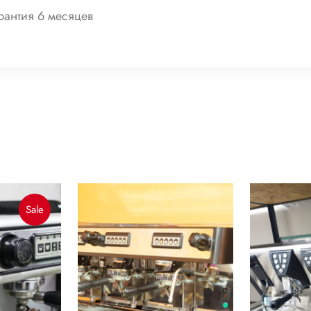
рантия 6 месяцев
Product
Sale
On
Sale