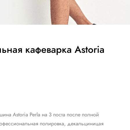
ная кафеварка Astoria
на Astoria Perla на 3 поста после полной
рофессиональная полировка, декальциницая