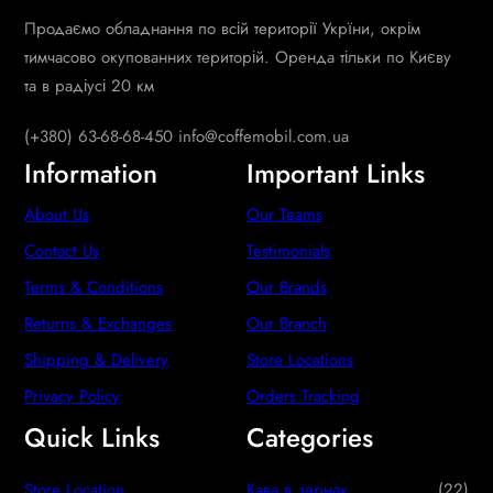
Продаємо обладнання по всій території Укрїни, окрім
тимчасово окупованних територій. Оренда тільки по Києву
та в радіусі 20 км
(+380) 63-68-68-450 info@coffemobil.com.ua
Information
Important Links
About Us
Our Teams
Contact Us
Testimonials
Terms & Conditions
Our Brands
Returns & Exchanges
Our Branch
Shipping & Delivery
Store Locations
Privacy Policy
Orders Tracking
Quick Links
Categories
2
Store Location
Кава в зернах
22