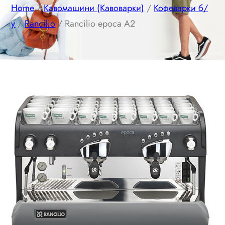
Home
/
Кавомашини (Кавоварки)
/
Кофеварки б/
у
/
Rancilio
/ Rancilio epoca A2