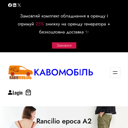
Перейти
Facebook
LinkedIn
X
к
Замовляй комплект обладнання в оренду і
содержимому
отримуй
25%
знижку на оренду генератора +
безкоштовна доставка ✨
Замовити
КАВОМОБІЛЬ
Login
Rancilio epoca A2